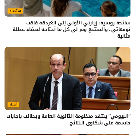
اقتصاد
سائحة روسية: زيارتي الأولى إلى الغردقة فاقت
توقعاتي.. والمنتجع وفر لي كل ما أحتاجه لقضاء عطلة
مثالية
أخبار
“البيومي” ينتقد منظومة الثانوية العامة ويطالب بإجابات
حاسمة على شكاوى النتائج