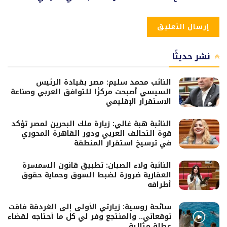
نشر حديثًا
النائب محمد سليم: مصر بقيادة الرئيس
السيسي أصبحت مركزًا للتوافق العربي وصناعة
الاستقرار الإقليمي
النائبة هبة غالي: زيارة ملك البحرين لمصر تؤكد
قوة التحالف العربي ودور القاهرة المحوري
في ترسيخ استقرار المنطقة
النائبة ولاء الصبان: تطبيق قانون السمسرة
العقارية ضرورة لضبط السوق وحماية حقوق
أطرافه
سائحة روسية: زيارتي الأولى إلى الغردقة فاقت
توقعاتي.. والمنتجع وفر لي كل ما أحتاجه لقضاء
عطلة مثالية