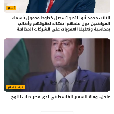
أخبار
النائب محمد أبو النصر: تسجيل خطوط محمول بأسماء
المواطنين دون علمهم انتهاك لحقوقهم وأطالب
بمحاسبة وتغليظ العقوبات على الشركات المخالفة
عرب وعالم
عاجل.. وفاة السفير الفلسطيني لدى مصر دياب اللوح