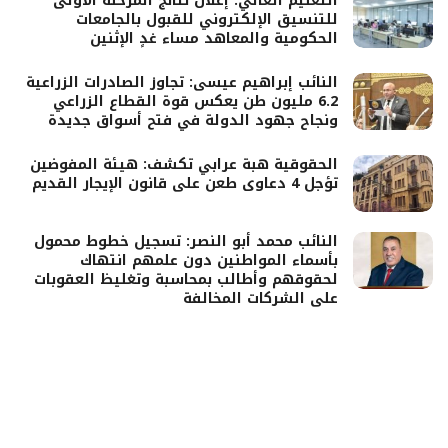
التعليم العالي: إعلان نتائج المرحلة الأولى
للتنسيق الإلكتروني للقبول بالجامعات
الحكومية والمعاهد مساء غدٍ الإثنين
النائب إبراهيم عيسى: تجاوز الصادرات الزراعية
6.2 مليون طن يعكس قوة القطاع الزراعي
ونجاح جهود الدولة في فتح أسواق جديدة
الحقوقية هبة عرابي تكشف: هيئة المفوضين
تؤجل 4 دعاوى طعن على قانون الإيجار القديم
النائب محمد أبو النصر: تسجيل خطوط محمول
بأسماء المواطنين دون علمهم انتهاك
لحقوقهم وأطالب بمحاسبة وتغليظ العقوبات
على الشركات المخالفة