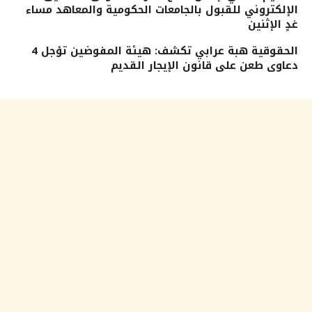
الإلكتروني للقبول بالجامعات الحكومية والمعاهد مساء
غدٍ الإثنين
الحقوقية هبة عرابي تكشف: هيئة المفوضين تؤجل 4
دعاوى طعن على قانون الإيجار القديم