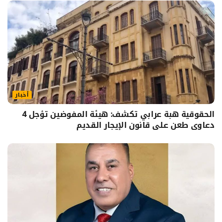
أخبار
الحقوقية هبة عرابي تكشف: هيئة المفوضين تؤجل 4
دعاوى طعن على قانون الإيجار القديم