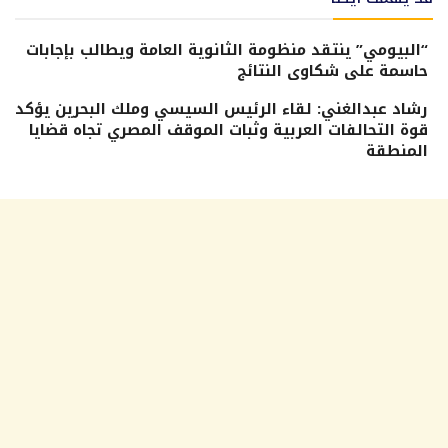
“البيومي” ينتقد منظومة الثانوية العامة ويطالب بإجابات
حاسمة على شكاوى النتائج
رشاد عبدالغني: لقاء الرئيس السيسي وملك البحرين يؤكد
قوة التحالفات العربية وثبات الموقف المصري تجاه قضايا
المنطقة