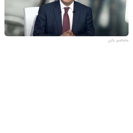
مصطفى بكري