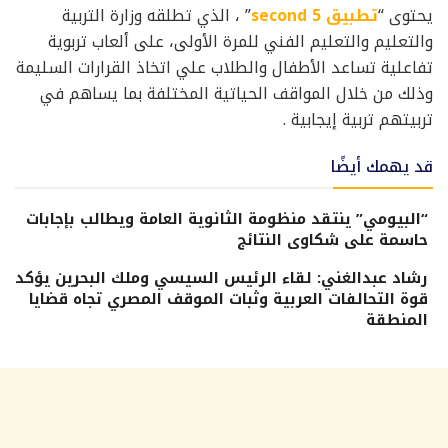
يحتوى “
تطبيق 5 second
” ، الذي تطلقه وزارة التربية
والتعليم والتعليم الفني للمرة الأولى، على ألعاب تربوية
تفاعلية تساعد الأطفال والطلاب علي اتخاذ القرارات السليمة
وذلك من خلال المواقف الحياتية المختلفة بما يساهم في
تربيتهم تربية إيجابية .
قد يهمك أيضًا
“البيومي” ينتقد منظومة الثانوية العامة ويطالب بإجابات
حاسمة على شكاوى النتائج
رشاد عبدالغني: لقاء الرئيس السيسي وملك البحرين يؤكد
قوة التحالفات العربية وثبات الموقف المصري تجاه قضايا
المنطقة