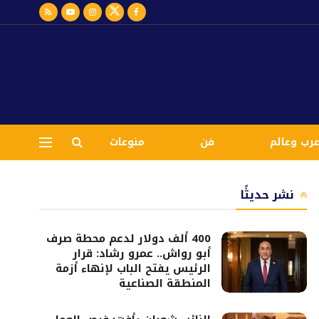
رب وعالم
فن
منوعات
نشر حديثًا
400 ألف دولار لدعم محطة صرف
أبو رواش.. عمرو رشاد: قرار
الرئيس يفتح الباب لإنهاء أزمة
المنطقة الصناعية