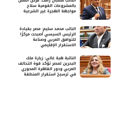
النائب شعبان رأفت: فرص العمل
بالمشروعات القومية سلاح
مواجهة الهجرة غير الشرعية
النائب محمد سليم: مصر بقيادة
الرئيس السيسي أصبحت مركزًا
للتوافق العربي وصناعة
الاستقرار الإقليمي
النائبة هبة غالي: زيارة ملك
البحرين لمصر تؤكد قوة التحالف
العربي ودور القاهرة المحوري
في ترسيخ استقرار المنطقة