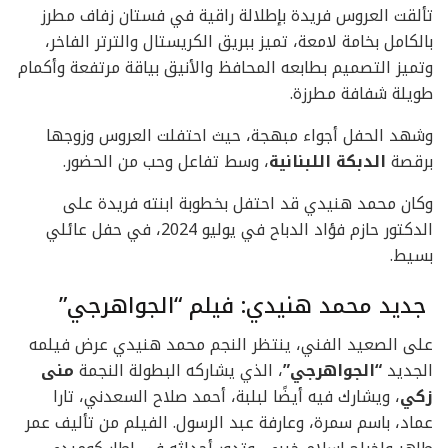
تألقت العروس فريدة بإطلالة راقية في فستان زفاف مطرز
بالكامل بخامة لامعة، تميز ببريق الكريستال والترتر الفاخر،
وتميز التصميم بطابعه المحافظ والأنيق بياقة مرتفعة وأكمام
طويلة شفافة مطرزة.
وشهد الحفل أجواء مبهجة، حيث احتفلت العروس وزوجها
برقصة
الدبكة اللبنانية
، وسط تفاعل وحب من الحضور.
وكان محمد هنيدي قد احتفل بخطوبة ابنته فريدة على
الدكتور حازم فؤاد الدباح في يوليو 2024، في حفل عائلي
بسيط.
جديد محمد هنيدي: فيلم “الجواهرجي”
على الصعيد الفني، ينتظر النجم محمد هنيدي عرض فيلمه
الجديد
“الجواهرجي”
، الذي يشاركه البطولة النجمة
منى
زكي
، ويشارك فيه أيضًا لبلبة، أحمد صلاح السعدني، تارا
عماد، باسم سمرة، وعارفة عبد الرسول. الفيلم من تأليف عمر