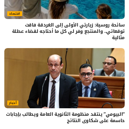
اقتصاد
سائحة روسية: زيارتي الأولى إلى الغردقة فاقت
توقعاتي.. والمنتجع وفر لي كل ما أحتاجه لقضاء عطلة
مثالية
أخبار
“البيومي” ينتقد منظومة الثانوية العامة ويطالب بإجابات
حاسمة على شكاوى النتائج