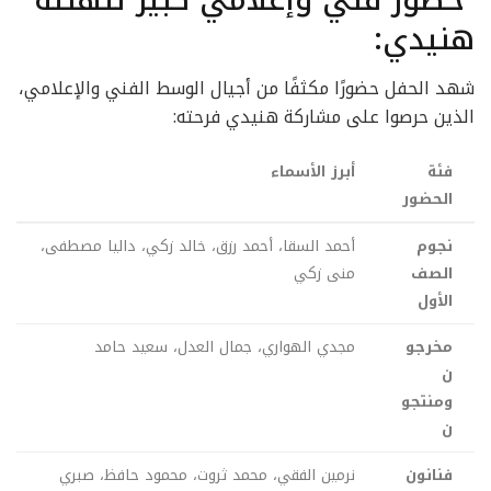
حضور فني وإعلامي كبير لتهنئة
هنيدي:
شهد الحفل حضورًا مكثفًا من أجيال الوسط الفني والإعلامي،
الذين حرصوا على مشاركة هنيدي فرحته:
فئة
أبرز الأسماء
الحضور
نجوم
أحمد السقا، أحمد رزق، خالد زكي، داليا مصطفى،
الصف
منى زكي
الأول
مخرجو
مجدي الهواري، جمال العدل، سعيد حامد
ن
ومنتجو
ن
فنانون
نرمين الفقي، محمد ثروت، محمود حافظ، صبري