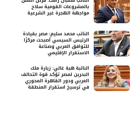
النائب شعبان رأفت: فرص العمل
بالمشروعات القومية سلاح
مواجهة الهجرة غير الشرعية
النائب محمد سليم: مصر بقيادة
الرئيس السيسي أصبحت مركزًا
للتوافق العربي وصناعة
الاستقرار الإقليمي
النائبة هبة غالي: زيارة ملك
البحرين لمصر تؤكد قوة التحالف
العربي ودور القاهرة المحوري
في ترسيخ استقرار المنطقة