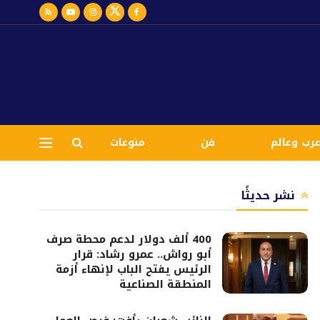
رب وعالم
فن
منوعات
نشر حديثًا
400 ألف دولار لدعم محطة صرف
أبو رواش.. عمرو رشاد: قرار
الرئيس يفتح الباب لإنهاء أزمة
المنطقة الصناعية