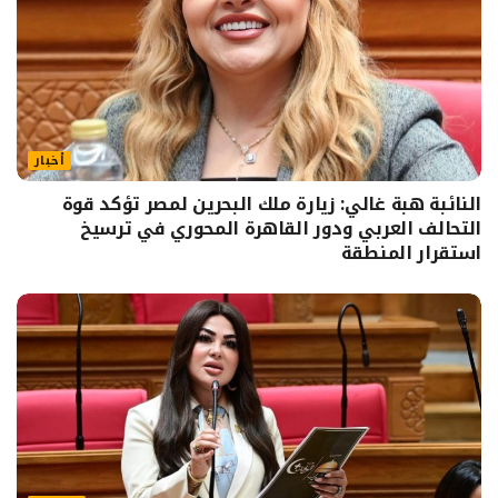
أخبار
النائبة هبة غالي: زيارة ملك البحرين لمصر تؤكد قوة
التحالف العربي ودور القاهرة المحوري في ترسيخ
استقرار المنطقة