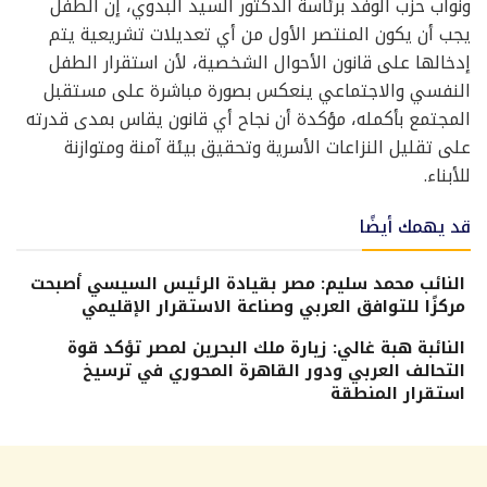
ونواب حزب الوفد برئاسة الدكتور السيد البدوي، إن الطفل
يجب أن يكون المنتصر الأول من أي تعديلات تشريعية يتم
إدخالها على قانون الأحوال الشخصية، لأن استقرار الطفل
النفسي والاجتماعي ينعكس بصورة مباشرة على مستقبل
المجتمع بأكمله، مؤكدة أن نجاح أي قانون يقاس بمدى قدرته
على تقليل النزاعات الأسرية وتحقيق بيئة آمنة ومتوازنة
للأبناء.
قد يهمك أيضًا
النائب محمد سليم: مصر بقيادة الرئيس السيسي أصبحت
مركزًا للتوافق العربي وصناعة الاستقرار الإقليمي
النائبة هبة غالي: زيارة ملك البحرين لمصر تؤكد قوة
التحالف العربي ودور القاهرة المحوري في ترسيخ
استقرار المنطقة