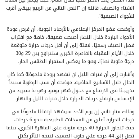
الشتاء والصيف، قائلة إن “النص التاني من الربيع بيبقى أقرب
للأجواء الصيفية”.
وأوضحت عضو المركز الإعلامي بالأرصاد الجوية، أن فرص عودة
الأجواء الباردة خلال النهار أصبحت ضعيفة، خاصة مع اقتراب
فصل الصيف رسميًا، لافتة إلى أن أقل درجات حرارة متوقعة
خلال الأيام المقبلة بالقاهرة الكبرى ستتراوح بين 29 و30
درجة مئوية نهارًا، وهو ما يعكس استمرار الطقس الحار.
وأشارت إلى أن فترات الليل لن تشهد برودة ملحوظة كما كان
الحال خلال الأسابيع الماضية، موضحة أن نسب الرطوبة ستبدأ
تدريجيًا في الارتفاع مع دخول شهر يونيو، وهو ما سيزيد من
الإحساس بارتفاع درجات الحرارة خلال فترات الليل والنهار.
وقالت منار غانم، إن يوم الأحد سيشهد ارتفاعًا ملحوظًا في
درجات الحرارة أعلى من المعدلات الطبيعية بنحو 6 درجات،
حيث تتجاوز الحرارة 40 درجة مئوية على القاهرة الكبرى، بينما
تصل إلى 44 درجة على جنوب الصعيد، نتيجة التأثر بكتل