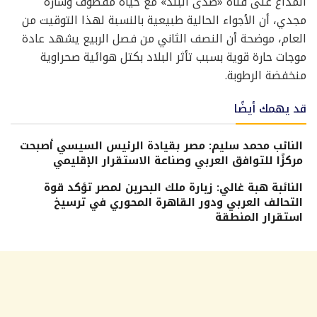
المذاع على قناة «صدى البلد» مع حياة مقطوف وسارة
مجدي، أن الأجواء الحالية طبيعية بالنسبة لهذا التوقيت من
العام، موضحة أن النصف الثاني من فصل الربيع يشهد عادة
موجات حارة قوية بسبب تأثر البلاد بكتل هوائية صحراوية
منخفضة الرطوبة.
قد يهمك أيضًا
النائب محمد سليم: مصر بقيادة الرئيس السيسي أصبحت
مركزًا للتوافق العربي وصناعة الاستقرار الإقليمي
النائبة هبة غالي: زيارة ملك البحرين لمصر تؤكد قوة
التحالف العربي ودور القاهرة المحوري في ترسيخ
استقرار المنطقة