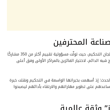
صناعة المحترفين
شاركت هنادي في المهرجان بصفتها رئيسة لجان التحكيم، حيث تولّت مسؤولية تقييم أكثر من 350 مشاركًا
به الدائم، لاختيار الفائزين بالمراكز الأولى وفق أعلى
حدث؛ إذ أسهمت بخبراتها الواسعة في التحكيم ونقلت خبرة
ساعدهم على تطوير مهاراتهم والارتقاء بأدائهم ليصبحوا
” وثقة عالمية