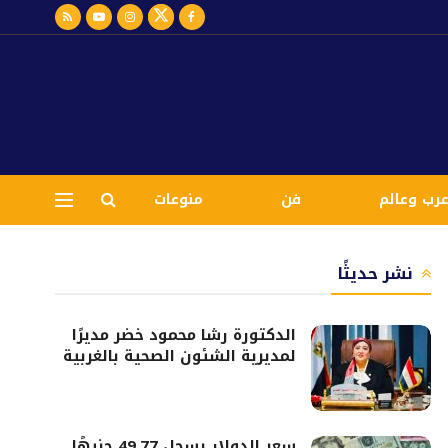
رب وعالم
فن
منوعات
نشر حديثًا
الدكتورة رشا محمود خضر مديرًا
لمديرية الشئون الصحية بالغربية
سعر الدولار يسجل 49.77 جنيهًا..