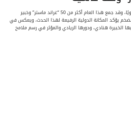
ويُذكر أن مهرجان SAICO يُقام مرة واحدة سنويًا، وقد جمع هذا العام أكثر من 50 “غراند ماستر” وخبير
لضخم يؤكد المكانة الدولية الرفيعة لهذا الحدث، ويعكس في
ها الخبيرة هنادي، ودورها الريادي والمؤثر في رسم ملامح