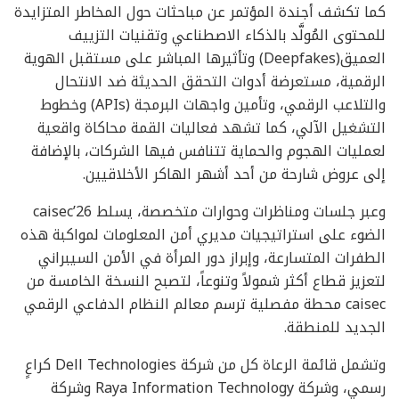
كما تكشف أجندة المؤتمر عن مباحثات حول المخاطر المتزايدة
للمحتوى المُولَّد بالذكاء الاصطناعي وتقنيات التزييف
العميق(Deepfakes) وتأثيرها المباشر على مستقبل الهوية
الرقمية، مستعرضة أدوات التحقق الحديثة ضد الانتحال
والتلاعب الرقمي، وتأمين واجهات البرمجة (APIs) وخطوط
التشغيل الآلي، كما تشهد فعاليات القمة محاكاة واقعية
لعمليات الهجوم والحماية تتنافس فيها الشركات، بالإضافة
إلى عروض شارحة من أحد أشهر الهاكر الأخلاقيين.
وعبر جلسات ومناظرات وحوارات متخصصة، يسلط caisec’26
الضوء على استراتيجيات مديري أمن المعلومات لمواكبة هذه
الطفرات المتسارعة، وإبراز دور المرأة في الأمن السيبراني
لتعزيز قطاع أكثر شمولاً وتنوعاً، لتصبح النسخة الخامسة من
caisec محطة مفصلية ترسم معالم النظام الدفاعي الرقمي
الجديد للمنطقة.
وتشمل قائمة الرعاة كل من شركة Dell Technologies كراعٍ
رسمي، وشركة Raya Information Technology وشركة