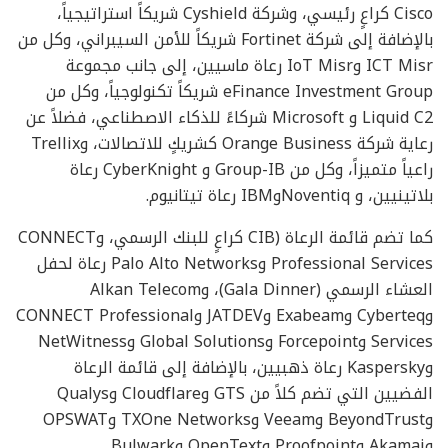
Cisco كراعٍ رئيسي، وشركة Cyshield شريكاً استراتيجياً،
بالإضافة إلى شركة Fortinet شريكاً للأمن السيبراني، وكل من
ICT Misr وIoT Misr رعاة ماسيين، إلى جانب مجموعة
eFinance Investment Group شريكاً تكنولوجياً، وكل من
Liquid C2 و Microsoft شركاءً للذكاء الاصطناعي، فضلاً عن
رعاية شركة Orange Business كشريكٍ للاتصالات، وTrellix
راعياً متميزاً، وكل من Group-IB و CyberKnight رعاة
بلاتينيين، و NoventiqوIBM رعاة تيتانيوم.
كما تضم قائمة الرعاة (CIB كراعٍ للبنك الرسمي، وCONNECT
Professional Services وPalo Alto Networks رعاة لحفل
العشاء الرسمي (Gala Dinner)، وAlkan Telecom
وCyberteq وExabeam وJATDEV وCONNECT Professional
Services وForcepoint وGlobal Solutions وNetWitness
وKaspersky رعاة ذهبيين، بالإضافة إلى قائمة الرعاة
الفضيين التي تضم كلاً من GTS وCloudflare وQualys
وBeyondTrust وVeeam وTXOne Networks وOPSWAT
وAkamai وProofpoint وOpenText وBulwark