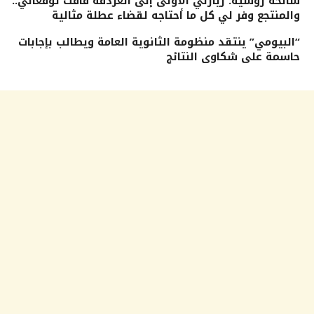
سائحة روسية: زيارتي الأولى إلى الغردقة فاقت توقعاتي..
والمنتجع وفر لي كل ما أحتاجه لقضاء عطلة مثالية
“البيومي” ينتقد منظومة الثانوية العامة ويطالب بإجابات
حاسمة على شكاوى النتائج