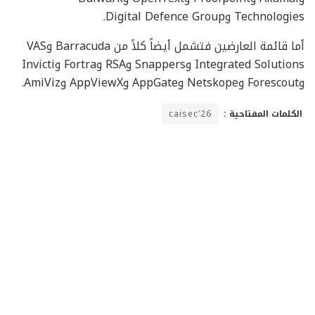
Technologies وDigital Defence Group.
أما قائمة العارضين فتشمل أيضاً كلاً من Barracuda وVAS
Integrated Solutions وSnappers وRSA وFortra وInvicti
وForescout وNetskope وAppGate وAppViewX وAmiViz.
الكلمات المفتاحية :
caisec’26