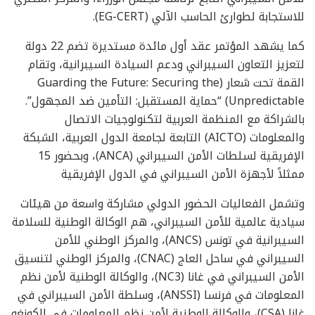
للاستجابة لطوارئ الحاسب الآلي (EG-CERT).
كما يشهد المؤتمر عقد أول مائدة مستديرة تضم 22 دولة
لتعزيز التعاون السيبراني ودعم السيادة السيبرانية، وتقام
القمة تحت شعار (Guarding the Future: Securing the
Unpredictable) “حماية المستقبل: التأمين ضد المجهول”.
بالشراكة مع المنظمة العربية لتكنولوجيات الاتصال
والمعلومات (AICTO) التابعة لجامعة الدول العربية، الشبكة
الإفريقية لسلطات الأمن السيبراني (ANCA)، وبحضور 15
ممثلاً لأجهزة الأمن السيبراني في الدول الإفريقية
وتشمل الفعاليات الحضور الدولي مشاركة واسعة من هيئات
سيادية عالمية للأمن السيبراني، هم الوكالة الوطنية للسلامة
السيبرانية في تونس (ANCS)، والمركز الوطني للأمن
السيبراني في ساحل العاج (CNAC)، والمركز الوطني لتنسيق
الأمن السيبراني في غانا (NC3)، والوكالة الوطنية لأمن نظم
المعلومات في فرنسا (ANSSI)، وسلطة الأمن السيبراني في
غانا (CSA)، والوكالة الوطنية لأمن نظم المعلومات في الكونغو