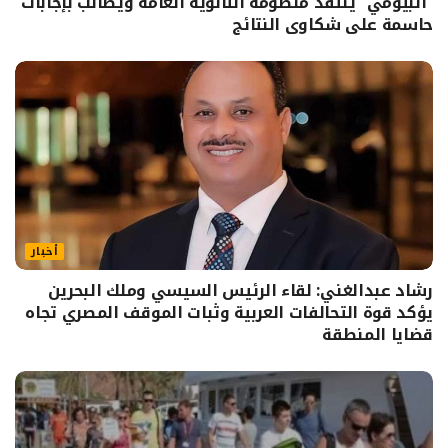
“البيومي” ينتقد منظومة الثانوية العامة ويطالب بإجابات
حاسمة على شكاوى النتائج
أخبار
رشاد عبدالغني: لقاء الرئيس السيسي وملك البحرين
يؤكد قوة التحالفات العربية وثبات الموقف المصري تجاه
قضايا المنطقة