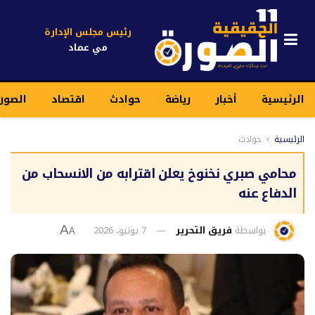
رئيس مجلس الإدارة
مي عماد
الرئيسية
أخبار
رياضة
حوادث
اقتصاد
الصور
الرئيسية
حوادث
محامي صبري نخنوخ يعلن اقترابه من الانسحاب من
الدفاع عنه
بواسطة
فريق التحرير
7 يونيو، 2026
A
A