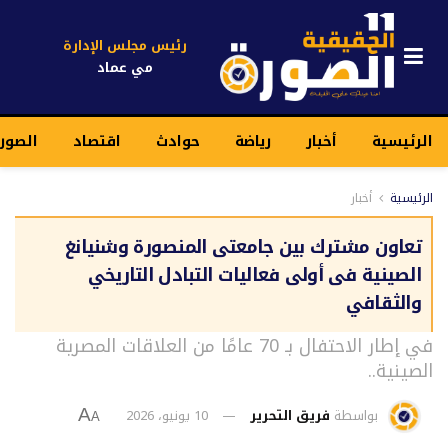
رئيس مجلس الإدارة
مي عماد
الرئيسية
أخبار
رياضة
حوادث
اقتصاد
الصورة
الرئيسية
أخبار
تعاون مشترك بين جامعتى المنصورة وشنيانغ
الصينية فى أولى فعاليات التبادل التاريخي
والثقافي
في إطار الاحتفال بـ 70 عامًا من العلاقات المصرية
الصينية..
بواسطة
فريق التحرير
10 يونيو، 2026
A
A