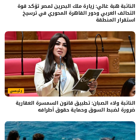
النائبة هبة غالي: زيارة ملك البحرين لمصر تؤكد قوة
التحالف العربي ودور القاهرة المحوري في ترسيخ
استقرار المنطقة
رئيسي
النائبة ولاء الصبان: تطبيق قانون السمسرة العقارية
ضرورة لضبط السوق وحماية حقوق أطرافه