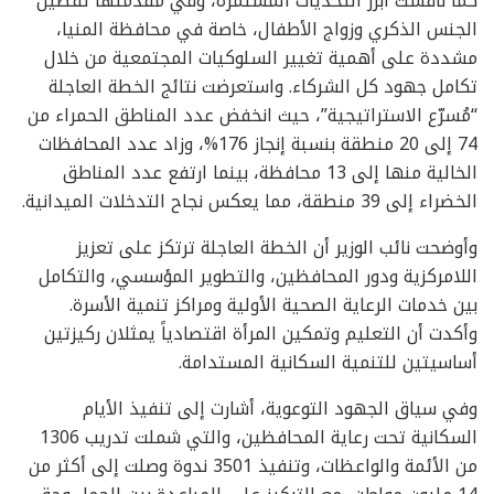
كما ناقشت أبرز التحديات المستمرة، وفي مقدمتها تفضيل
الجنس الذكري وزواج الأطفال، خاصة في محافظة المنيا،
مشددة على أهمية تغيير السلوكيات المجتمعية من خلال
تكامل جهود كل الشركاء. واستعرضت نتائج الخطة العاجلة
“مُسرّع الاستراتيجية”، حيث انخفض عدد المناطق الحمراء من
74 إلى 20 منطقة بنسبة إنجاز 176%، وزاد عدد المحافظات
الخالية منها إلى 13 محافظة، بينما ارتفع عدد المناطق
الخضراء إلى 39 منطقة، مما يعكس نجاح التدخلات الميدانية.
وأوضحت نائب الوزير أن الخطة العاجلة ترتكز على تعزيز
اللامركزية ودور المحافظين، والتطوير المؤسسي، والتكامل
بين خدمات الرعاية الصحية الأولية ومراكز تنمية الأسرة.
وأكدت أن التعليم وتمكين المرأة اقتصادياً يمثلان ركيزتين
أساسيتين للتنمية السكانية المستدامة.
وفي سياق الجهود التوعوية، أشارت إلى تنفيذ الأيام
السكانية تحت رعاية المحافظين، والتي شملت تدريب 1306
من الأئمة والواعظات، وتنفيذ 3501 ندوة وصلت إلى أكثر من