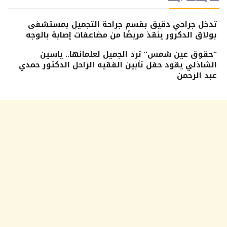
تدخل جراحي دقيق بقسم جراحة التجميل بمستشفى
بولاق الدكرور ينقذ مريضًا من مضاعفات إصابة بالوجه
“حقوق عين شمس” ترد الجميل لعلمائها.. ياسين
الشاذلي يقود حفل تأبين الفقيه الراحل الدكتور حمدي
عبد الرحمن