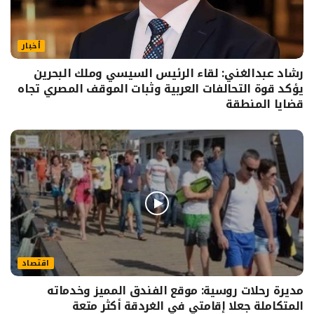
أخبار
رشاد عبدالغني: لقاء الرئيس السيسي وملك البحرين
يؤكد قوة التحالفات العربية وثبات الموقف المصري تجاه
قضايا المنطقة
اقتصاد
مديرة رحلات روسية: موقع الفندق المميز وخدماته
المتكاملة جعلا إقامتي في الغردقة أكثر متعة