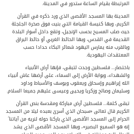
المرتبطة بقيام الساعة ستدور في المدينة.
المدينة بها المسجد الأقصى الذي ورد ذكره في القرآن
الكريم، وبها كنيسة القيامة التي بنيت فوق صخرة الجلجلة
حيث صلب المسيح بحسب الإنجيل، وتقع داخل أسوار البلدة
القديمة في القدس، وبها الحائط الغربي أو حائط البراق
وبالقرب منه يمارس اليهود شعائر البكاء حدادا حسب
المعتقدات اليهودية.
باختصار… فلسطين وجدت لتبقى، فإنها أرض الأنبياء
والشهداء، وبوابة الأرض إلى السماء، على أرضها عاش أنبياء
الله إبراهيم وإسحاق ويعقوب ويوسف والأسباط وداود
وسليمان وصالح وزكريا ويحيى وعيسى عليهم جميعا السلام.
تبقى كلمة… فلسطين أرض مباركة ومقدسة بنص القرآن
الكريم قال تعالى «سبحان الذي أسرىٰ بعبده ليلا من المسجد
الحرام إلى المسجد الأقصى الذي باركنا حوله لنريه من آياتنا ۚ
إنه هو السميع البصير»، وبها المسجد الأقصى الذي يشد