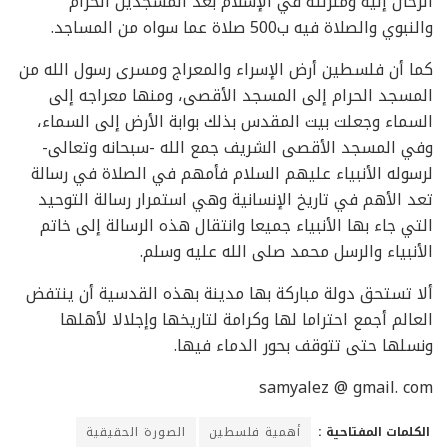
الرحال إليه ومنزلته في الإسلام بعد المسجدين الحرام
والنبوي والصلاة فيه ب500 صلاة عما سواه من المساجد.
كما أن فلسطين أرض الإسراء والمعراج ومسرى رسول الله من
المسجد الحرام إلى المسجد الأقصى، ومنها معراجه إلى
السماء وجعلت بيت المقدس بذلك بوابة الأرض إلى السماء،
وفي المسجد الأقصى الشريف جمع الله -سبحانه وتعالى-
لرسوله الأنبياء عليهم السلام فأمهم في الصلاة في رسالة
تعد الأهم في تاريخ الإنسانية وهي استمرار رسالة التوحيد
التي جاء بها الأنبياء جميعا وانتقال هذه الرسالة إلى خاتم
الأنبياء والرسل محمد صلى الله عليه وسلم.
ألا تستحق دولة مباركة بها مدينة بهذه القدسية أن ينتفض
العالم أجمع احتراما لها وكرامة لتاريخها وإجلالا لأهلها
ونسلها حتى تتوقف بحور الدماء فيها.
samyalez @ gmail. com
الكلمات المفتاحية :
أهمية فلسطين
الصورة الحقيقية