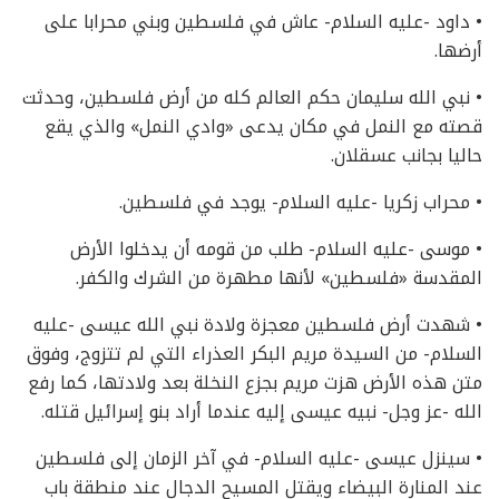
• داود -عليه السلام- عاش في فلسطين وبني محرابا على
أرضها.
• نبي الله سليمان حكم العالم كله من أرض فلسطين، وحدثت
قصته مع النمل في مكان يدعى «وادي النمل» والذي يقع
حاليا بجانب عسقلان.
• محراب زكريا -عليه السلام- يوجد في فلسطين.
• موسى -عليه السلام- طلب من قومه أن يدخلوا الأرض
المقدسة «فلسطين» لأنها مطهرة من الشرك والكفر.
• شهدت أرض فلسطين معجزة ولادة نبي الله عيسى -عليه
السلام- من السيدة مريم البكر العذراء التي لم تتزوج، وفوق
متن هذه الأرض هزت مريم بجزع النخلة بعد ولادتها، كما رفع
الله -عز وجل- نبيه عيسى إليه عندما أراد بنو إسرائيل قتله.
• سينزل عيسى -عليه السلام- في آخر الزمان إلى فلسطين
عند المنارة البيضاء ويقتل المسيح الدجال عند منطقة باب