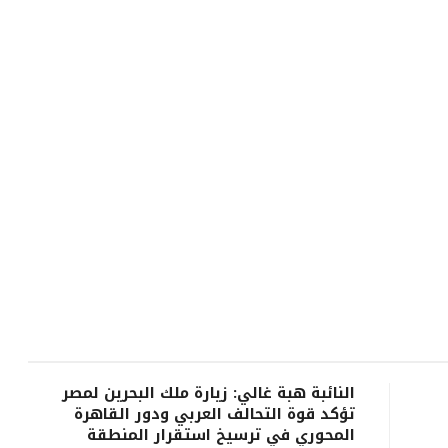
النائبة هبة غالي: زيارة ملك البحرين لمصر
تؤكد قوة التحالف العربي ودور القاهرة
المحوري في ترسيخ استقرار المنطقة