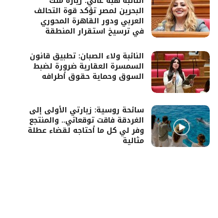
النائبة هبة غالي: زيارة ملك
البحرين لمصر تؤكد قوة التحالف
العربي ودور القاهرة المحوري
في ترسيخ استقرار المنطقة
النائبة ولاء الصبان: تطبيق قانون
السمسرة العقارية ضرورة لضبط
السوق وحماية حقوق أطرافه
سائحة روسية: زيارتي الأولى إلى
الغردقة فاقت توقعاتي.. والمنتجع
وفر لي كل ما أحتاجه لقضاء عطلة
مثالية