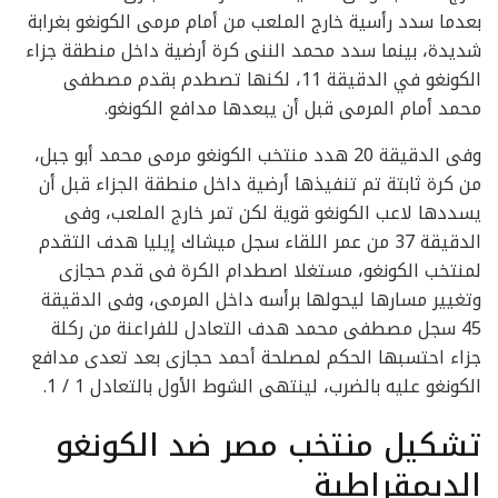
بعدما سدد رأسية خارج الملعب من أمام مرمى الكونغو بغرابة
شديدة، بينما سدد محمد الننى كرة أرضية داخل منطقة جزاء
الكونغو في الدقيقة 11، لكنها تصطدم بقدم مصطفى
محمد أمام المرمى قبل أن يبعدها مدافع الكونغو.
وفى الدقيقة 20 هدد منتخب الكونغو مرمى محمد أبو جبل،
من كرة ثابتة تم تنفيذها أرضية داخل منطقة الجزاء قبل أن
يسددها لاعب الكونغو قوية لكن تمر خارج الملعب، وفى
الدقيقة 37 من عمر اللقاء سجل ميشاك إيليا هدف التقدم
لمنتخب الكونغو، مستغلا اصطدام الكرة فى قدم حجازى
وتغيير مسارها ليحولها برأسه داخل المرمى، وفى الدقيقة
45 سجل مصطفى محمد هدف التعادل للفراعنة من ركلة
جزاء احتسبها الحكم لمصلحة أحمد حجازى بعد تعدى مدافع
الكونغو عليه بالضرب، لينتهى الشوط الأول بالتعادل 1 / 1.
تشكيل منتخب مصر ضد الكونغو
الديمقراطية