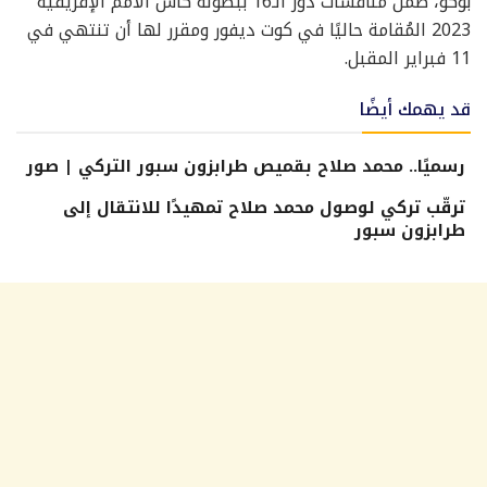
بوكو، ضمن منافسات دور الـ16 ببطولة كأس الأمم الإفريقية
2023 المُقامة حاليًا في كوت ديفور ومقرر لها أن تنتهي في
11 فبراير المقبل.
قد يهمك أيضًا
رسميًا.. محمد صلاح بقميص طرابزون سبور التركي | صور
ترقّب تركي لوصول محمد صلاح تمهيدًا للانتقال إلى
طرابزون سبور