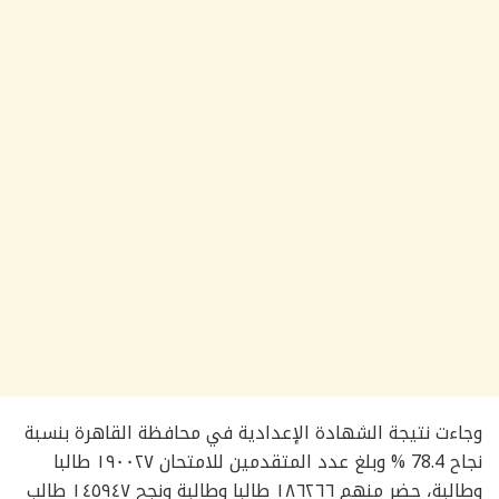
وجاءت نتيجة الشهادة الإعدادية في محافظة القاهرة بنسبة
نجاح 78.4 % وبلغ عدد المتقدمين للامتحان ١٩٠٠٢٧ طالبا
وطالبة، حضر منهم ١٨٦٢٦٦ طالبا وطالبة ونجح ١٤٥٩٤٧ طالب