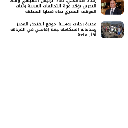
رشاد عبدالغني: لقاء الرئيس السيسي وملك
البحرين يؤكد قوة التحالفات العربية وثبات
الموقف المصري تجاه قضايا المنطقة
مديرة رحلات روسية: موقع الفندق المميز
وخدماته المتكاملة جعلا إقامتي في الغردقة
أكثر متعة