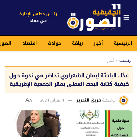
رئيس مجلس الإدارة
مي عماد
الرئيسية
أخبار
رياضة
حوادث
اقتصاد
الصور
الرئيسية
أخبار
غدًا.. الباحثة إيمان الشعراوي تحاضر في ندوة حول
كيفية كتابة البحث العملي بمقر الجمعية الإفريقية
بواسطة
فريق التحرير
4 فبراير، 2024
A
A