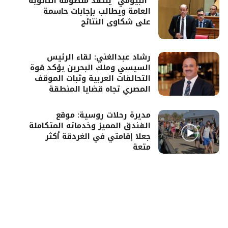
“البيومي” ينتقد منظومة الثانوية
العامة ويطالب بإجابات حاسمة
على شكاوى النتائج
رشاد عبدالغني: لقاء الرئيس
السيسي وملك البحرين يؤكد قوة
التحالفات العربية وثبات الموقف
المصري تجاه قضايا المنطقة
مديرة رحلات روسية: موقع
الفندق المميز وخدماته المتكاملة
جعلا إقامتي في الغردقة أكثر
متعة