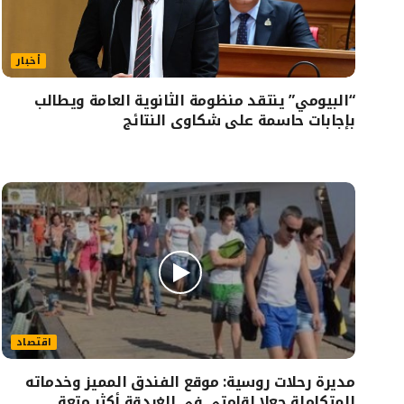
أخبار
“البيومي” ينتقد منظومة الثانوية العامة ويطالب
بإجابات حاسمة على شكاوى النتائج
اقتصاد
مديرة رحلات روسية: موقع الفندق المميز وخدماته
المتكاملة جعلا إقامتي في الغردقة أكثر متعة