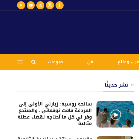
رب وعالم
فن
منوعات
نشر حديثًا
سائحة روسية: زيارتي الأولى إلى
الغردقة فاقت توقعاتي.. والمنتجع
وفر لي كل ما أحتاجه لقضاء عطلة
مثالية