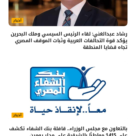
أخبار
رشاد عبدالغني: لقاء الرئيس السيسي وملك البحرين
يؤكد قوة التحالفات العربية وثبات الموقف المصري
تجاه قضايا المنطقة
أخبار
بالتعاون مع مجلس الوزراء.. قافلة بنك الشفاء تكشف
على 1415 مواطنًا بالشرقية على مدار يومين