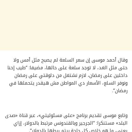
وقال أحمد موسى إن سعر السلعة لم يصبح مثل أمس ولا
حتى مثل الغد، لا توجد سلعة على حالها، مضيفا: “طيب إحنا
داخلين على رمضان، لازم نشتغل من دلوقتي على رمضان
ونوفر السلع، الأسعار دي المواطن مش هيقدر يتحملها في
رمضان”.
وتابع موسى تقديم برنامج «على مسئوليتي»، عبر قناة «صدى
البلد» مستنكرا: “الجرجير وبالقندونس مرتبط بالدولار، إزاي
يعني، ما هو خلاص كل حاجة بيتم ربطها بالدولار”.