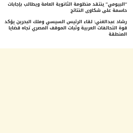
“البيومي” ينتقد منظومة الثانوية العامة ويطالب بإجابات
حاسمة على شكاوى النتائج
رشاد عبدالغني: لقاء الرئيس السيسي وملك البحرين يؤكد
قوة التحالفات العربية وثبات الموقف المصري تجاه قضايا
المنطقة