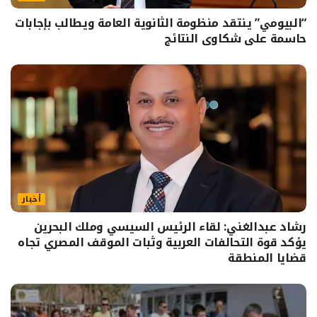
“البيومي” ينتقد منظومة الثانوية العامة ويطالب بإجابات
حاسمة على شكاوى النتائج
أخبار
رشاد عبدالغني: لقاء الرئيس السيسي وملك البحرين
يؤكد قوة التحالفات العربية وثبات الموقف المصري تجاه
قضايا المنطقة