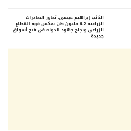
النائب إبراهيم عيسى: تجاوز الصادرات
الزراعية 6.2 مليون طن يعكس قوة القطاع
الزراعي ونجاح جهود الدولة في فتح أسواق
جديدة