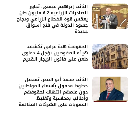
النائب إبراهيم عيسى: تجاوز
الصادرات الزراعية 6.2 مليون طن
يعكس قوة القطاع الزراعي ونجاح
جهود الدولة في فتح أسواق
جديدة
الحقوقية هبة عرابي تكشف:
هيئة المفوضين تؤجل 4 دعاوى
طعن على قانون الإيجار القديم
النائب محمد أبو النصر: تسجيل
خطوط محمول بأسماء المواطنين
دون علمهم انتهاك لحقوقهم
وأطالب بمحاسبة وتغليظ
العقوبات على الشركات المخالفة