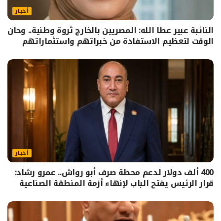
أخبار
النائبة عبير عطا الله: المصريين بالخارج ثروة وطنية.. وحان
الوقت لتعظيم الاستفادة من خبراتهم واستثماراتهم
أخبار
400 ألف دولار لدعم محطة صرف أبو رواش.. عمرو رشاد:
قرار الرئيس يفتح الباب لإنهاء أزمة المنطقة الصناعية