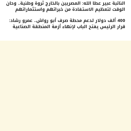
النائبة عبير عطا الله: المصريين بالخارج ثروة وطنية.. وحان
الوقت لتعظيم الاستفادة من خبراتهم واستثماراتهم
400 ألف دولار لدعم محطة صرف أبو رواش.. عمرو رشاد:
قرار الرئيس يفتح الباب لإنهاء أزمة المنطقة الصناعية