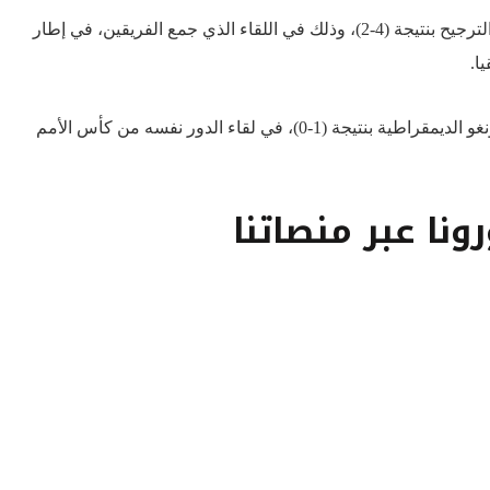
وكان منتخب نيجيريا هزم جنوب إفريقيا بركلات الترجيح بنتيجة (4-2)، وذلك في اللقاء الذي جمع الفريقين، في إطار
يا
.
أما منتخب كوت ديفوار، فقد نجح في تخطي الكونغو الديمقراطية بنتيجة (1-0)، في لقاء الدور نفسه من كأس الأمم
رونا عبر منصاتنا