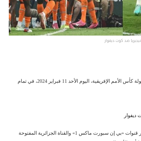
نيجيريا ضد كوت ديفوار
تُقام مباراة نيجيريا ضد كوت ديفوار في نهائي بطولة كأس الأمم الإفريقية، اليوم الأحد 11 فبراير 2024، في تمام
 ديفوار
تُعرض مباراة نيجيريا وكوت ديفوار بثًا مباشرًا عبر قنوات «بي إن سبورت ماكس 1» والقناة الجزائرية المفتوحة