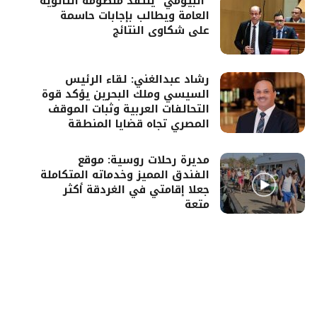
“البيومي” ينتقد منظومة الثانوية
العامة ويطالب بإجابات حاسمة
على شكاوى النتائج
رشاد عبدالغني: لقاء الرئيس
السيسي وملك البحرين يؤكد قوة
التحالفات العربية وثبات الموقف
المصري تجاه قضايا المنطقة
مديرة رحلات روسية: موقع
الفندق المميز وخدماته المتكاملة
جعلا إقامتي في الغردقة أكثر
متعة