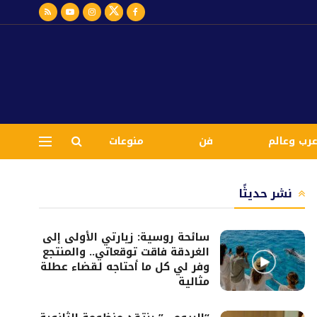
رب وعالم
فن
منوعات
نشر حديثًا
سائحة روسية: زيارتي الأولى إلى
الغردقة فاقت توقعاتي.. والمنتجع
وفر لي كل ما أحتاجه لقضاء عطلة
مثالية