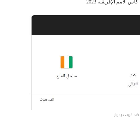
س الأمم الإفريقية 2023
ا ضد كوت ديفوار