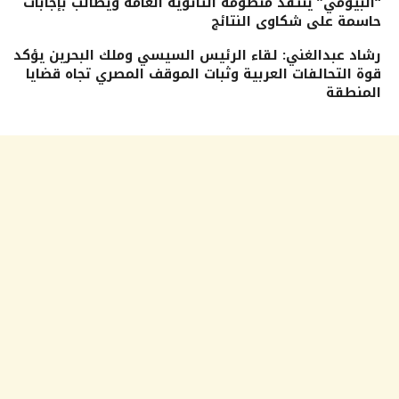
“البيومي” ينتقد منظومة الثانوية العامة ويطالب بإجابات
حاسمة على شكاوى النتائج
رشاد عبدالغني: لقاء الرئيس السيسي وملك البحرين يؤكد
قوة التحالفات العربية وثبات الموقف المصري تجاه قضايا
المنطقة