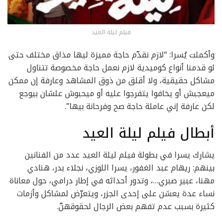
فيلم ليلة العيد
وأكملت يُسرا: “لازم نقدّم حاجة مميزة ليها مذاق مختلف حتى
لو قدمنا أنواع كوميدية لازم نعمل حاجة مخصوصة تتناول
مشاكل حقيقية، ولا أقلق من ذوق المشاهد وعارفة إن ممكن
ميعجبش أو يخافوا يتفرجوا عليه أو ميحبوش علشان بيوجع
لكن عارفة إني عاملة حاجة صح وفرحانة بيها”.
أبطال فيلم ليلة العيد
يشارك يسرا في بطولة فيلم ليلة العيد عدد من الفنانين
بينهم: ريهام عبد الغفور، يسرا اللوزي، نجلاء بدر، هنادي
مهنا، عبير صبري…، وتدور أحداثه في إطار درامي، حول معاناة
نساء عدة يعشن على إحدى الجزر، ويتعرّض لمشاكل وأزمات
كثيرة بسبب عدم تفهم بعض الرجال لحقوقهنّ.