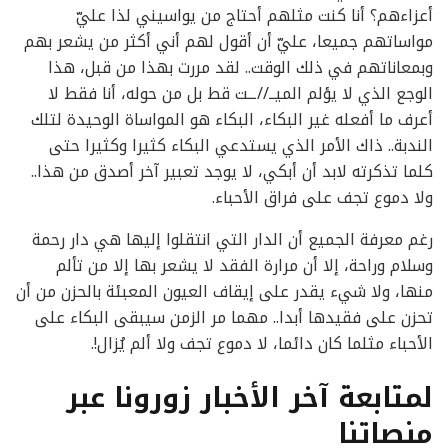
أعزاءهم؟ أنا كنت مثلهم أحتاج من يواسيني لذا عليّ
مواساتهم جميعا، عليّ أن أقول لهم أني أكثر من يشعر بهم
وبمعاناتهم في ذلك الوقت.. لقد مررت بهذا من قبل، هذا
الوجع الذي لا يؤلم الميــ//ــت قط بل من حوله، أنا فقط لا
أعرف ما أفعله غير البكاء، البكاء هو المواساة الوحيدة لتلك
الندبة.. ذاك الأمر الذي يستدعي البكاء كثيرا وكثيرا حتى
كلما تذكرته لابد أن أبكي، لا يوجد تعبير آخر أصدق من هذا..
ولا دموع تجف على فراق الأحباء.
رغم معرفة الجميع أن الدار التي انتقلوا إليها هي دار رحمة
وسلام وراحة، إلا أن مرارة الفقد لا يشعر بها إلا من تألم
منها، ولا شيء يقدر على إيقاف العيون المعبئة بالحزن من أن
تحزن على فقيدها أبدا.. مهما مر الزمن سيبقى البكاء على
الأحباء مثلما كان دائما، لا دموع تجف ولا ألم يُزال!.
لمتابعة آخر الأخبار زورونا عبر
منصاتنا