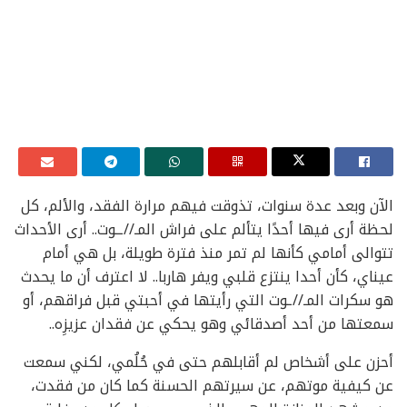
الآن وبعد عدة سنوات، تذوقت فيهم مرارة الفقد، والألم، كل
لحظة أرى فيها أحدًا يتألم على فراش المـ//ــوت.. أرى الأحداث
تتوالى أمامي كأنها لم تمر منذ فترة طويلة، بل هي أمام
عيناي، كأن أحدا ينتزع قلبي ويفر هاربا.. لا اعترف أن ما يحدث
هو سكرات المـ//ـوت التي رأيتها في أحبتي قبل فراقهم، أو
سمعتها من أحد أصدقائي وهو يحكي عن فقدان عزيزِه..
أحزن على أشخاص لم أقابلهم حتى في حُلُمي، لكني سمعت
عن كيفية موتهم، عن سيرتهم الحسنة كما كان من فقدت،