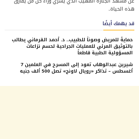
عن مشهد الجنازة المهيب الذي يسري وراء كل من يفارق
هذه الحياة..
قد يهمك أيضًا
حمايةً للمريض وصوناً للطبيب.. د. أحمد القرماني يطالب
بالتوثيق المرئي للعمليات الجراحية لحسم نزاعات
المسؤولية الطبية قاطعاً
شيرين عبدالوهاب تعود إلى المسرح في العلمين 7
أغسطس – تذاكر «رويال لاونج» تصل 500 ألف جنيه