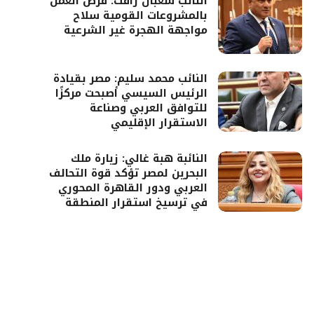
النائب شعبان رأفت: فرص العمل
بالمشروعات القومية سلاح
مواجهة الهجرة غير الشرعية
النائب محمد سليم: مصر بقيادة
الرئيس السيسي أصبحت مركزًا
للتوافق العربي وصناعة
الاستقرار الإقليمي
النائبة هبة غالي: زيارة ملك
البحرين لمصر تؤكد قوة التحالف
العربي ودور القاهرة المحوري
في ترسيخ استقرار المنطقة