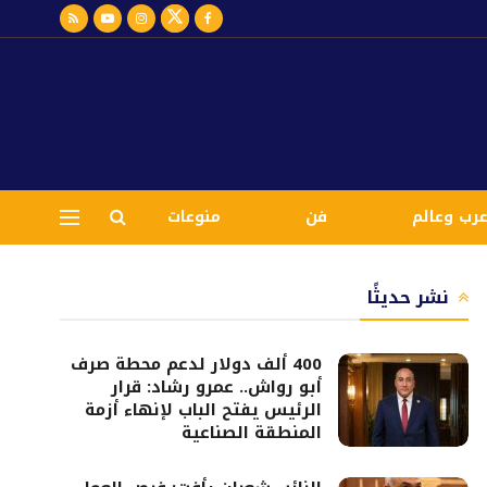
رب وعالم
فن
منوعات
نشر حديثًا
400 ألف دولار لدعم محطة صرف
أبو رواش.. عمرو رشاد: قرار
الرئيس يفتح الباب لإنهاء أزمة
المنطقة الصناعية