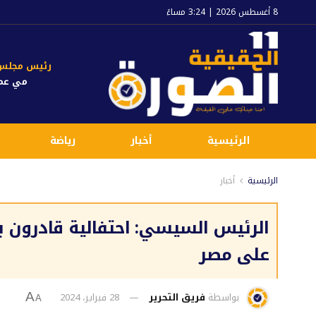
8 أغسطس 2026 | 3:24 مساءً
رئيس مجلس ا
مي عم
الرئيسية
أخبار
رياضة
الرئيسية
أخبار
الرئيس السيسي: احتفالية قادرون با
على مصر
بواسطة
فريق التحرير
28 فبراير، 2024
A
A