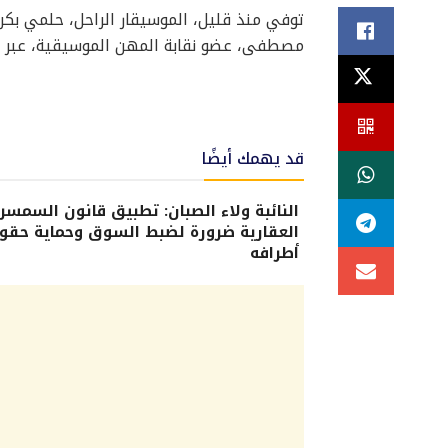
توفي منذ قليل، الموسيقار الراحل، حلمي بكر 
مصطفى، عضو نقابة المهن الموسيقية، عبر م
قد يهمك أيضًا
النائبة ولاء الصبان: تطبيق قانون السمسر
العقارية ضرورة لضبط السوق وحماية حقو
أطرافه