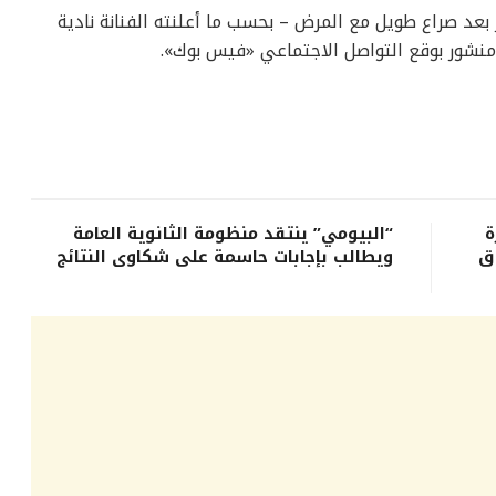
بعد صراع طويل مع المرض – بحسب ما أعلنته الفنانة نادية
نشور بوقع التواصل الاجتماعي «فيس بوك».
ة
“البيومي” ينتقد منظومة الثانوية العامة
ق
ويطالب بإجابات حاسمة على شكاوى النتائج