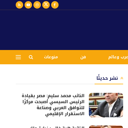
رب وعالم
فن
منوعات
نشر حديثًا
النائب محمد سليم: مصر بقيادة
الرئيس السيسي أصبحت مركزًا
للتوافق العربي وصناعة
الاستقرار الإقليمي