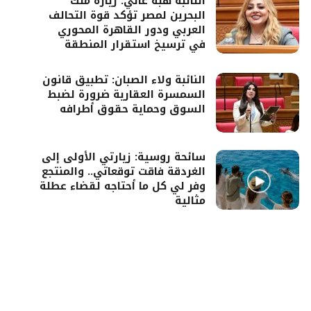
النائبة هبة غالي: زيارة ملك
البحرين لمصر تؤكد قوة التحالف
العربي ودور القاهرة المحوري
في ترسيخ استقرار المنطقة
النائبة ولاء الصبان: تطبيق قانون
السمسرة العقارية ضرورة لضبط
السوق وحماية حقوق أطرافه
سائحة روسية: زيارتي الأولى إلى
الغردقة فاقت توقعاتي.. والمنتجع
وفر لي كل ما أحتاجه لقضاء عطلة
مثالية