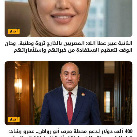
أخبار
النائبة عبير عطا الله: المصريين بالخارج ثروة وطنية.. وحان
الوقت لتعظيم الاستفادة من خبراتهم واستثماراتهم
أخبار
400 ألف دولار لدعم محطة صرف أبو رواش.. عمرو رشاد: