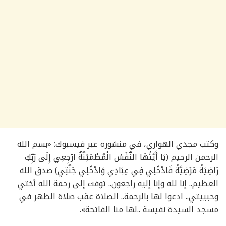
وكتب مجدي الهواري، في منشوره عبر فيسبوك: «بسم الله
الرحمن الرحيم (يَا أَيَّتُهَا النَّفْسُ الْمُطْمَئِنَّةُ ارْجِعِي إِلَى رَبِّكِ
رَاضِيَةً مَرْضِيَّةً فَادْخُلِي فِي عِبَادِي وَادْخُلِي جَنَّتِي) صدق الله
العظيم.. إنا لله وإنا إليه راجعون.. توفت إلى رحمة الله أختي
وحبييتي.. ادعوا لها بالرحمة.. الصلاة عقب صلاة الظهر في
مسجد السيدة نفيسة ..لها منا الفاتحة».