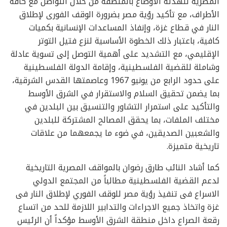
المصرية لتهدئة الأوضاع بالمنطقة من خلال التواصل مع كافة
الأطراف، مع تأكيد رؤية مصر بضرورة الوقف الفورى لإطلاق
النار في قطاع غزة، وإنفاذ المساعدات الإنسانية بكميات
كافية، باعتبار ذلك الخطوة الأساسية لنزع فتيل التوتر
الإقليمي، مع التشديد على أهمية التوصل إلى تسوية عادلة
وشاملة للقضية الفلسطينية، وإقامة الدولة الفلسطينية
على حدود الرابع من يونيو 1967 وعاصمتها القدس الشرقية،
بما يضمن تحقيق السلام والاستقرار في الشرق الأوسط
والتأكيد على استمرار التشاور والتنسيق بين البلدين في
مختلف الملفات، بما يحقق المصالح المشتركة للبلدين
والشعبين الصديقين، في ضوء ما يجمعهما من علاقات
تاريخية متميزة.
كما أشاد النائب طارق رضوان بالمواقف المصرية التاريخية
لدعم القضية الفلسطينية مطالباً من المجتمع الدولي
الاسراع فى تنفيذ رؤية مصر للوقف الفوري لإطلاق النار فى
غزة واتخاذ جميع الاجراءات والتدابير اللازمة للحد من اتساع
رقعة الصراع داخل منطقة الشرق الأوسط مؤكداً أن الرئيس