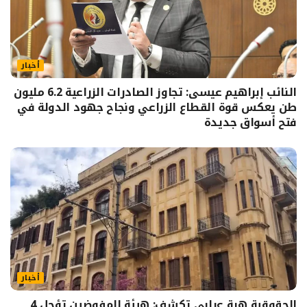
أخبار
النائب إبراهيم عيسى: تجاوز الصادرات الزراعية 6.2 مليون
طن يعكس قوة القطاع الزراعي ونجاح جهود الدولة في
فتح أسواق جديدة
أخبار
الحقوقية هبة عرابي تكشف: هيئة المفوضين تؤجل 4