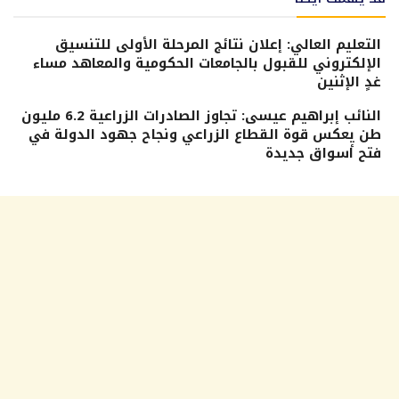
التعليم العالي: إعلان نتائج المرحلة الأولى للتنسيق
الإلكتروني للقبول بالجامعات الحكومية والمعاهد مساء
غدٍ الإثنين
النائب إبراهيم عيسى: تجاوز الصادرات الزراعية 6.2 مليون
طن يعكس قوة القطاع الزراعي ونجاح جهود الدولة في
فتح أسواق جديدة