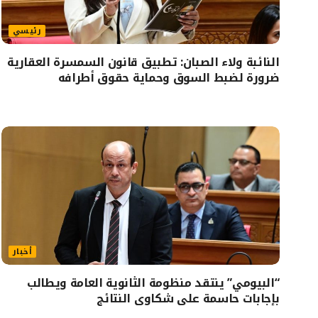
رئيسي
النائبة ولاء الصبان: تطبيق قانون السمسرة العقارية
ضرورة لضبط السوق وحماية حقوق أطرافه
أخبار
“البيومي” ينتقد منظومة الثانوية العامة ويطالب
بإجابات حاسمة على شكاوى النتائج