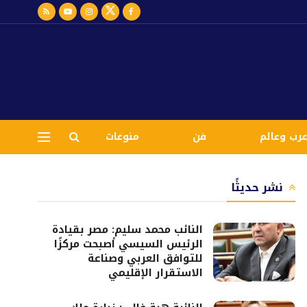
رب وعالم
فن
منوعات
نشر حديثًا
النائب محمد سليم: مصر بقيادة
الرئيس السيسي أصبحت مركزًا
للتوافق العربي وصناعة
الاستقرار الإقليمي