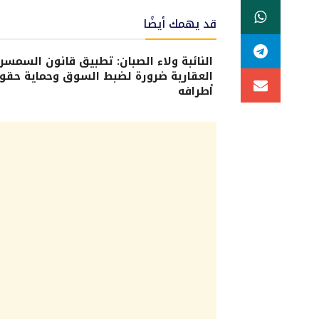
قد يهمك أيضًا
النائبة ولاء الصبان: تطبيق قانون السمسر
العقارية ضرورة لضبط السوق وحماية حقو
أطرافه