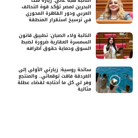
النائبة هبة غالي: زيارة ملك
البحرين لمصر تؤكد قوة التحالف
العربي ودور القاهرة المحوري
في ترسيخ استقرار المنطقة
النائبة ولاء الصبان: تطبيق قانون
السمسرة العقارية ضرورة لضبط
السوق وحماية حقوق أطرافه
سائحة روسية: زيارتي الأولى إلى
الغردقة فاقت توقعاتي.. والمنتجع
وفر لي كل ما أحتاجه لقضاء عطلة
مثالية