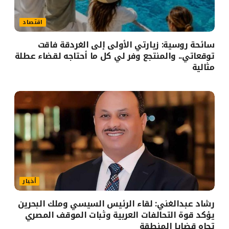
اقتصاد
سائحة روسية: زيارتي الأولى إلى الغردقة فاقت
توقعاتي.. والمنتجع وفر لي كل ما أحتاجه لقضاء عطلة
مثالية
أخبار
رشاد عبدالغني: لقاء الرئيس السيسي وملك البحرين
يؤكد قوة التحالفات العربية وثبات الموقف المصري
تجاه قضايا المنطقة