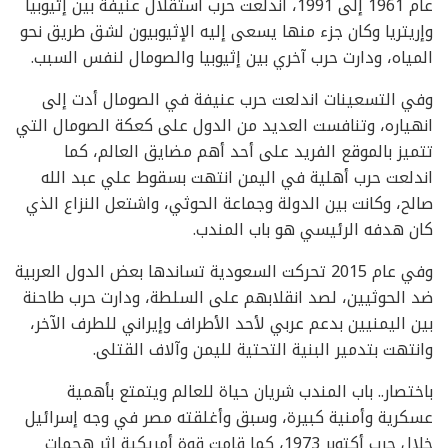
عام 1961 إلى 1991، اندلعت حرب استقلال عنيفة بين إثيوبيا
وإريتريا وكان جزء منها يسعى إليه الإثيوبيون لشق طريق نحو
المياه، ودارت حرب آخري بين إثيوبيا والصومال لنفس السبب.
وفي التسعينات اندلعت حرب عنيفة في الصومال أدت إلى
انهياره، وتنافست العديد من الدول على كعكة الصومال التي
تتميز بالموقع الفريد على أحد أهم مضايق العالم، كما
اندلعت حرب أهلية في اليمن انتهت بسقوط علي عبد الله
صالح، وكانت بين الدولة وجماعة الحوثي، واشتعل النزاع الذي
كان هدفه الرئيسي هو باب المندب.
وفي عام 2015 تحركت السعودية تساندها بعض الدول العربية
ضد الحوثيين، لصد انقلابهم على السلطة، ودارت حرب طاحنة
بين اليمنيين بدعم عربي لأحد الأطراف وإيراني للطرف الآخر،
وانتهت بتدمير البنية التحتية لليمن وآلاف القتلى.
باختصار.. باب المندب شريان حياة للعالم ويتمتع بأهمية
عسكرية وأمنية كبيرة، وسبق وأغلقته مصر في وجه إسرائيل
خلال حرب أكتوبر 1973، كما قامت قوة أمريكية إثر هجمات