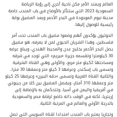
العالم ويمتد الأمر مكن ناحية آخري إلى رؤية الرياضة
السعودية 2023 التي ستتأثر بالأوضاع في باب المندب خاصة
مدينة نيوم الموجودة في البحر الأحمر ويعد المضيق بوابة
رئيسية للوصول إليها.
الحوثيون يؤكدون أنهم وضعوا مضيق باب المندب تحت أمر
فلسطين، وهذا الشريان الحيوي لمن لا يعرفه، هو مضيق
يصل البحر الأحمر بخليج عدن والمحيط الهندي، ويبلغ عرضه
30 كيلومترا وتقسمه جزيرة «بيريم» التي توجد في شرقه
ومساحتها 2كيلو متر مربع، والأولى وهي القناة الشرقية
وتسمى باب إسكندر، وعرضها 3 كيلو متر وعمقها 30 مترا،
والثانية القناة الغربية وتسمى «دقه البيرن» وعرضها 25 كيلو
متر وعمقها 310 أمتار، ويفصل المضيق بين كلا من جيبوتي
في أفريقيا واليمن في آسيا، وتتحكمان به بالإضافة إلى
إريتريا، لكنه في الوقت ذاته خاضع لرقابة مصر والسعودية
بالدرجة الأولي والعالم في المرتبة الثانية.
وتجاريا يعتبر باب المندب امتدادا لقناة السويس التي تصل