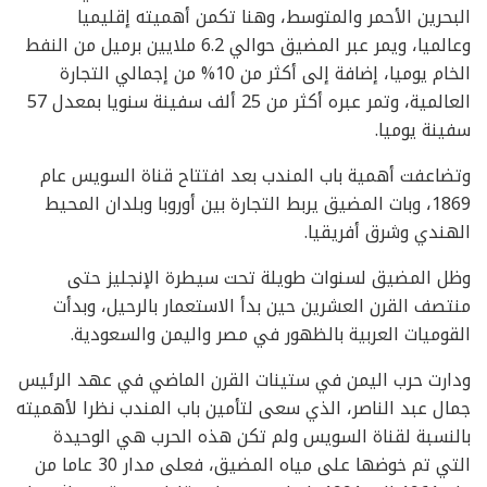
البحرين الأحمر والمتوسط، وهنا تكمن أهميته إقليميا
وعالميا، ويمر عبر المضيق حوالي 6.2 ملايين برميل من النفط
الخام يوميا، إضافة إلى أكثر من 10% من إجمالي التجارة
العالمية، وتمر عبره أكثر من 25 ألف سفينة سنويا بمعدل 57
سفينة يوميا.
وتضاعفت أهمية باب المندب بعد افتتاح قناة السويس عام
1869، وبات المضيق يربط التجارة بين أوروبا وبلدان المحيط
الهندي وشرق أفريقيا.
وظل المضيق لسنوات طويلة تحت سيطرة الإنجليز حتى
منتصف القرن العشرين حين بدأ الاستعمار بالرحيل، وبدأت
القوميات العربية بالظهور في مصر واليمن والسعودية.
ودارت حرب اليمن في ستينات القرن الماضي في عهد الرئيس
جمال عبد الناصر، الذي سعى لتأمين باب المندب نظرا لأهميته
بالنسبة لقناة السويس ولم تكن هذه الحرب هي الوحيدة
التي تم خوضها على مياه المضيق، فعلى مدار 30 عاما من