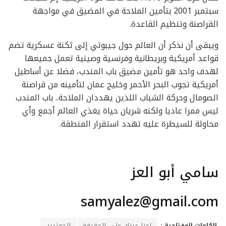
سبتمبر 2001 بتأمين الملاحة في المضيق في مواجهة
القراصنة وتنظيم القاعدة.
ويبقى أن نذكر أن العالم حول جيبوتي إلى ثكنة عسكرية تضم
قواعد أمريكية وبريطانية وفرنسية وصينية تعمل جميعها
لهدف واحد هو تأمين مضيق باب المندب، فضلا عن أساطيل
أمريكية تجوب البحر الأحمر وخليج عمان لتأمينه من قراصنة
الصومال وحركة الشباب اللذين يهددان الملاحة.. باب المندب
ليس ممرا عاديا ولكنه شريان حياة يغذي العالم أجمع وأي
محاولة للسيطرة عليه تهدد استقرار المنطقة.
سامي أبو العز
samyalez@gmail.com
الكلمات المفتاحية :
احنا عينك على الحقيقة
الحوثيين