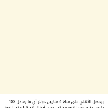
ويحصل الأهلي على مبلغ 4 ملايين دولار أي ما يعادل 188
مليون جنيه، بعد التتويج بلقب دوري أبطال أفريقيا عقب الفوز