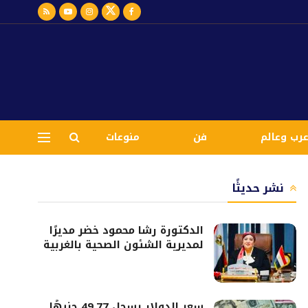
رب وعالم
فن
منوعات
نشر حديثًا
الدكتورة رشا محمود خضر مديرًا
لمديرية الشئون الصحية بالغربية
سعر الدولار يسجل 49.77 جنيهًا..