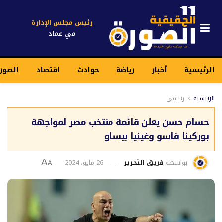
رئيس مجلس الإدارة
مي عماد
الرئيسية
أخبار
رياضة
حوادث
اقتصاد
الصورة
الرئيسية
رئيسي
حسام حسن يعلن قائمة منتخب مصر لمواجهة
بوركينا فاسو وغينيا بيساو
بواسطة
فريق التحرير
26 مايو، 2024
A
A