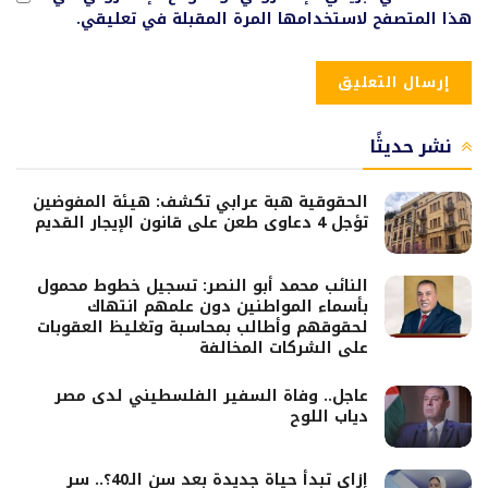
هذا المتصفح لاستخدامها المرة المقبلة في تعليقي.
نشر حديثًا
الحقوقية هبة عرابي تكشف: هيئة المفوضين
تؤجل 4 دعاوى طعن على قانون الإيجار القديم
النائب محمد أبو النصر: تسجيل خطوط محمول
بأسماء المواطنين دون علمهم انتهاك
لحقوقهم وأطالب بمحاسبة وتغليظ العقوبات
على الشركات المخالفة
عاجل.. وفاة السفير الفلسطيني لدى مصر
دياب اللوح
إزاي تبدأ حياة جديدة بعد سن الـ40؟.. سر