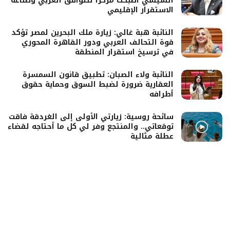
السيسي أصبحت مركزًا للتوافق العربي وصناعة
الاستقرار الإقليمي
النائبة هبة غالي: زيارة ملك البحرين لمصر تؤكد
قوة التحالف العربي ودور القاهرة المحوري
في ترسيخ استقرار المنطقة
النائبة ولاء الصبان: تطبيق قانون السمسرة
العقارية ضرورة لضبط السوق وحماية حقوق
أطرافه
سائحة روسية: زيارتي الأولى إلى الغردقة فاقت
توقعاتي.. والمنتجع وفر لي كل ما أحتاجه لقضاء
عطلة مثالية