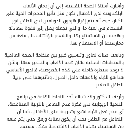
وأشارت أستاذ الصحة النفسية، إلى أن إدمان الألعاب
الإلكترونية لدى الأطفال يكون مثل تأثير المخدرات الحية على
الكبار، حيث أنه يتم إفراز هرمون الدوبامين لدى الطفل فور
الانسجام في لعبة ما، والتي تجعله يصل إلى نشوة سعادته
وبهجته عن الاستمتاع بها، والشعور بالإكتئاب حال منعه من
ممارستها أو الاستمتاع بها.
وتابعت: هناك تعاون وتنسيق كبير بين منظمة الصحة العالمية
والمنظمات المحلية بشان هذه الألعاب والتحذير منها، ولكن
لا يوجد سيطرة كاملة على هذه الخصوصية، فالدور الأساسي
هنا هو للآباء والأمهات داخل المنزل، وتأثيرهما على تربية
الطفل الصغير.
وأردف الدكتور ولاء شبانة: أحد النقاط الهامة في برنامج
التنمية الإيجابية هي فكرة عدم التعامل بالتربية المتناقضة،
أي عدم فعل الآباء لشئ وتحريمه على الأطفال، كما أن
التعامل مع الطفل يجب أن يكون بعناية ورفق حتى يتم منعه
من الاستمتاع بهذه الألعاب الإلكترونية بشكل مستمر.