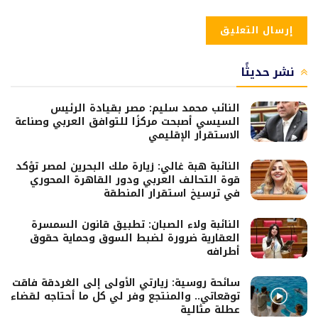
نشر حديثًا
النائب محمد سليم: مصر بقيادة الرئيس
السيسي أصبحت مركزًا للتوافق العربي وصناعة
الاستقرار الإقليمي
النائبة هبة غالي: زيارة ملك البحرين لمصر تؤكد
قوة التحالف العربي ودور القاهرة المحوري
في ترسيخ استقرار المنطقة
النائبة ولاء الصبان: تطبيق قانون السمسرة
العقارية ضرورة لضبط السوق وحماية حقوق
أطرافه
سائحة روسية: زيارتي الأولى إلى الغردقة فاقت
توقعاتي.. والمنتجع وفر لي كل ما أحتاجه لقضاء
عطلة مثالية