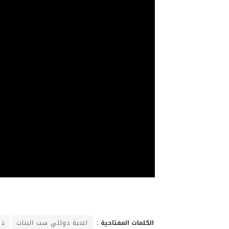
الكلمات المفتاحية :
اغنية دوللي ست البنات
دو