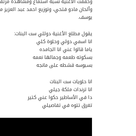
وحققت الأغنية نسبة استماع ومشاهدة مرتفع
وألحان مادو فتحي، وتوزيع احمد عبد العزيز 
يوسف.
يقول مطلع الأغنية دوللي ست البنات:
انا اسمي دولي وحلوة كلي
ياما قالوا عني انا الجامده
بسكوته طعمه وجمالها نعمه
بسبوسه قشطه على مانجه
انا حلويات ست البنات
انا ترندات ملكة جيلي
دا في الأساطير حكوا عني كتير
تغرق تتوه في تفاصيلي