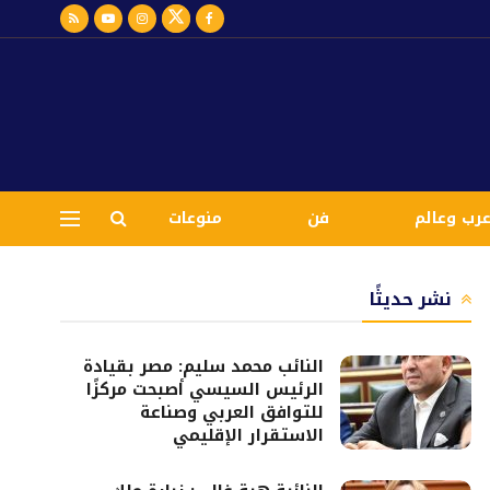
رب وعالم
فن
منوعات
نشر حديثًا
النائب محمد سليم: مصر بقيادة
الرئيس السيسي أصبحت مركزًا
للتوافق العربي وصناعة
الاستقرار الإقليمي