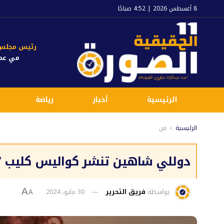
8 أغسطس 2026 | 4:52 صباحًا
رئيس مجلس ا
مي عم
الرئيسية
أخبار
رياضة
الرئيسية
فن
دوللي شاهين تنشر كواليس كليب ”
بواسطة
فريق التحرير
30 مايو، 2024
A
A