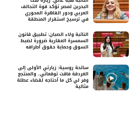
النائبة هبة غالي: زيارة ملك
البحرين لمصر تؤكد قوة التحالف
العربي ودور القاهرة المحوري
في ترسيخ استقرار المنطقة
النائبة ولاء الصبان: تطبيق قانون
السمسرة العقارية ضرورة لضبط
السوق وحماية حقوق أطرافه
سائحة روسية: زيارتي الأولى إلى
الغردقة فاقت توقعاتي.. والمنتجع
وفر لي كل ما أحتاجه لقضاء عطلة
مثالية