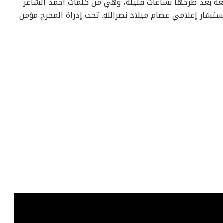
ة بعد طرحها بساعات قليلة، وهي من كلمات احمد الشاعر
مستشار إعلامي عصام ميلاد نصرالله. تحت إدراة المخرج مؤمن