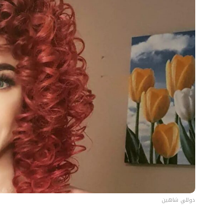
دوللي شاهين