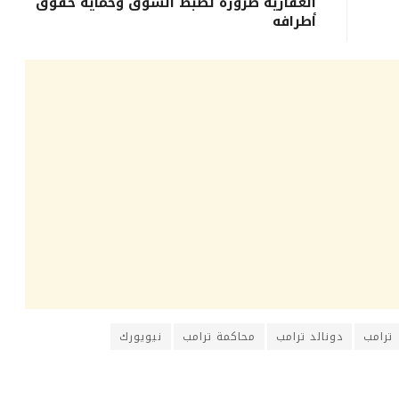
العقارية ضرورة لضبط السوق وحماية حقوق
أطرافه
ترامب
دونالد ترامب
محاكمة ترامب
نيويورك