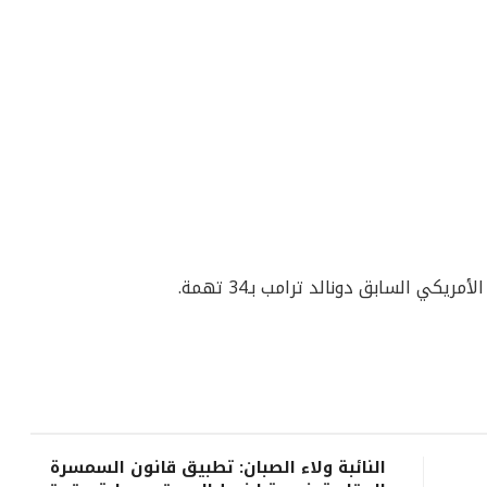
يكي السابق دونالد ترامب بـ34 تهمة.
النائبة ولاء الصبان: تطبيق قانون السمسرة