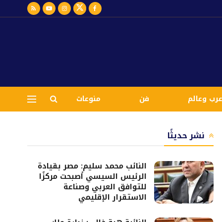
رب وعالم
فن
منوعات
نشر حديثًا
النائب محمد سليم: مصر بقيادة
الرئيس السيسي أصبحت مركزًا
للتوافق العربي وصناعة
الاستقرار الإقليمي