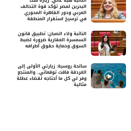
النائبة هبة غالي: زيارة ملك
البحرين لمصر تؤكد قوة التحالف
العربي ودور القاهرة المحوري
في ترسيخ استقرار المنطقة
النائبة ولاء الصبان: تطبيق قانون
السمسرة العقارية ضرورة لضبط
السوق وحماية حقوق أطرافه
سائحة روسية: زيارتي الأولى إلى
الغردقة فاقت توقعاتي.. والمنتجع
وفر لي كل ما أحتاجه لقضاء عطلة
مثالية