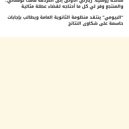
سائحة روسية: زيارتي الأولى إلى الغردقة فاقت توقعاتي..
والمنتجع وفر لي كل ما أحتاجه لقضاء عطلة مثالية
“البيومي” ينتقد منظومة الثانوية العامة ويطالب بإجابات
حاسمة على شكاوى النتائج