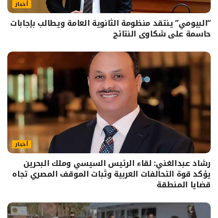
أخبار
“البيومي” ينتقد منظومة الثانوية العامة ويطالب بإجابات
حاسمة على شكاوى النتائج
أخبار
رشاد عبدالغني: لقاء الرئيس السيسي وملك البحرين
يؤكد قوة التحالفات العربية وثبات الموقف المصري تجاه
قضايا المنطقة