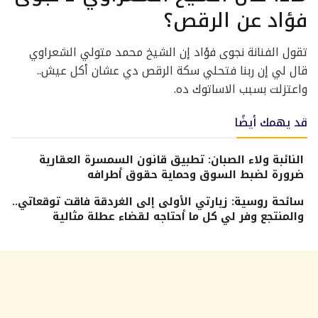
فؤاد عن الرقص؟
تقول الفنانة نجوى فؤاد إن الشيخ محمد متولي الشعراوي
قال لي إن ربنا فتحلي سكة الرقص دي عشان أكل عيش..
واعتزلت بسبب الاساتوك ده.
قد يهمك أيضًا
النائبة ولاء الصبان: تطبيق قانون السمسرة العقارية
ضرورة لضبط السوق وحماية حقوق أطرافه
سائحة روسية: زيارتي الأولى إلى الغردقة فاقت توقعاتي..
والمنتجع وفر لي كل ما أحتاجه لقضاء عطلة مثالية