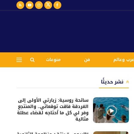
رب وعالم
فن
منوعات
نشر حديثًا
سائحة روسية: زيارتي الأولى إلى
الغردقة فاقت توقعاتي.. والمنتجع
وفر لي كل ما أحتاجه لقضاء عطلة
مثالية