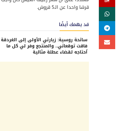
قرشا واحدا عن الـ5 قروش.
قد يهمك أيضًا
سائحة روسية: زيارتي الأولى إلى الغردقة
فاقت توقعاتي.. والمنتجع وفر لي كل ما
أحتاجه لقضاء عطلة مثالية