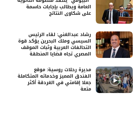
“البيومي” ينتقد منظومة الثانوية
العامة ويطالب بإجابات حاسمة
على شكاوى النتائج
رشاد عبدالغني: لقاء الرئيس
السيسي وملك البحرين يؤكد قوة
التحالفات العربية وثبات الموقف
المصري تجاه قضايا المنطقة
مديرة رحلات روسية: موقع
الفندق المميز وخدماته المتكاملة
جعلا إقامتي في الغردقة أكثر
متعة