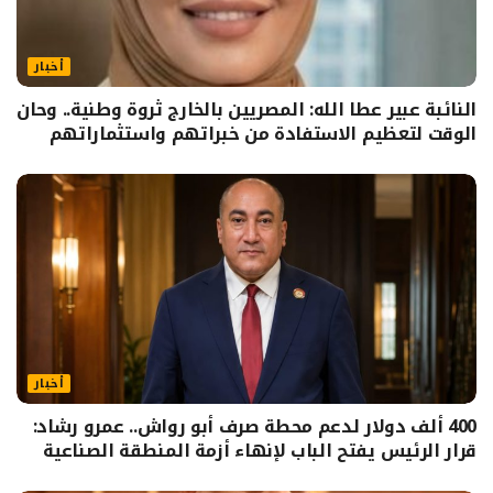
أخبار
النائبة عبير عطا الله: المصريين بالخارج ثروة وطنية.. وحان
الوقت لتعظيم الاستفادة من خبراتهم واستثماراتهم
أخبار
400 ألف دولار لدعم محطة صرف أبو رواش.. عمرو رشاد:
قرار الرئيس يفتح الباب لإنهاء أزمة المنطقة الصناعية