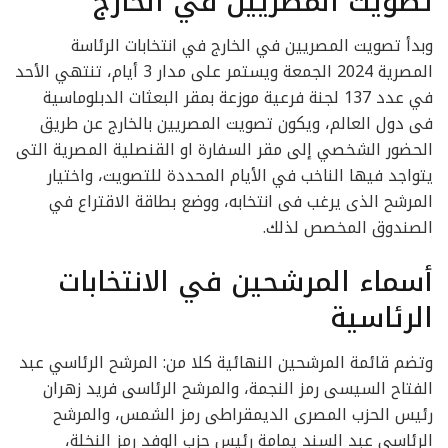
تصويت المصريين في الخارج
وبدأ تصويت المصريين في الخارج في انتخابات الرئاسة
المصرية 2024 الجمعة ويستمر على مدار 3 أيام، تنتهي الأحد
في عدد 137 لجنة فرعية موزعة بمقر البعثات الدبلوماسية
فى دول العالم، ويكون تصويت المصريين بالخارج عن طريق
الحضور الشخصي إلى مقر السفارة او القنصلية المصرية التى
يتواجد فيها الناخب في الأيام المحددة للتصويت، واختيار
المرشح الذى يرغب فى انتخابه، ووضع بطاقة الاقتراع في
الصندوق المخصص لذلك.
أسماء المرشحين في الانتخابات
الرئاسية
وتضم قائمة المرشحين النهائية كلا من: المرشح الرئاسي عبد
الفتاح السيسى رمز النجمة، والمرشح الرئاسى فريد زهران
رئيس الحزب المصرى الديمقراطى رمز الشمس، والمرشح
الرئاسى عبد السند يمامة رئيس حزب الوفد رمز النخلة،