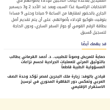
المُقيدين بقاعدة بيانات الناخبين للإدلاء بأصواتهم في
الانتخابات الرئاسية غدًا السبت وبعد غد الأحد 2 و3 ديسمبر
الجاري بالحضور لمقارها من الساعة 9 صباحا وحتى 9 مساءا
بتوقيت طوكيو للإدلاء بأصواتهم، على أن يتم تقديم أصل
بطاقة الرقم القومي أو جواز السفر الساري، ودون الحاجة
لتسجيل مُسبق.
قد يهمك أيضًا
حمايةً للمريض وصوناً للطبيب.. د. أحمد القرماني يطالب
بالتوثيق المرئي للعمليات الجراحية لحسم نزاعات
المسؤولية الطبية قاطعاً
قيادي بالوفد: زيارة ملك البحرين لمصر تؤكد وحدة الصف
العربي وتعكس دور القاهرة المحوري في ترسيخ
الاستقرار الإقليمي