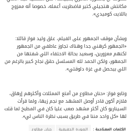
مكانتش هتجيلي كتير فاضطريت أعمله، خصوصا أنه ممزوج
باللايت كوميدي».
وبشأن موقف الجمهور على الفيلم، علق وليد فواز قائلا:
«الجمهور كرهني جدا وهناك تجاوز عاطفي من الجمهور
لكنهم معزورين، وسعيد بحالة الاحتفاء اللي شفتها من
الجمهور، ولكن الحمد لله المسلسل حقق نجاح كبير بالرغم من
اللي بيحصل في غزة دلوقتي».
وتابع فواز: «حنان مطاوع من أمتع الممثلات وأكثرهم إرهاق،
فلازم أكون قادر أوصل المشهد مع نجم زيها، ولما قرأت
السيناريو كان أكثر مشهد صعب عليا كان في المطبخ لما قلت
لها «كل واحد مننا في طريق بسبب نظرة الناس لي».
الكلمات المفتاحية :
الصورة الحقيقية
حنان مطاوع