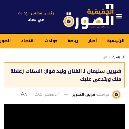
رئيس مجلس الإدارة
مي عماد
الرئيسية
أخبار
رياضة
حوادث
اقتصاد
الصور
الرئيسية
فن
شيرين سليمان لـ الفنان وليد فواز: الستات زعلانة
منك وبتدعي عليك
بواسطة
فريق التحرير
1 ديسمبر، 2023
A
A