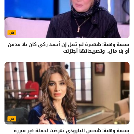
فن
بسمة وهبة: شهيرة لم تقل إن أحمد زكي كان بلا مدفن
أو بلا مال.. وتصريحاتها أجتزئت
فن
بسمة وهبة: شمس البارودي تعرضت لحملة غير مبررة