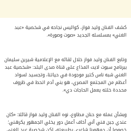
كشف الفنان وليد فواز، كواليس نجاحه في شخصية «عبد
الغني» بمسلسله الجديد «صوت وصورة».
وتابع الفنان وليد فواز خلال لقائه مع الإعلامية شيرين سليمان
ببرنامج سبوت لايت المذاع على قناة صدى البلد: «شخصية عبد
الغني شبه ناس كتير موجودة في حياتنا، وتجسيد لسواد
أعظم من المجتمع المصري، هو بني آدم اتحط في ظروف
محددة خلته يعمل الحاجات دي».
وبشأن عمله مع حنان مطاوع، نوه الفنان وليد فواز قائلا: «كان
عندي جبن فني أني أخاف أعمل دور يخلي الجمهور يكرهني؛
خصوصا أن جمهورنا شاعري بطبيعته، لكن شخصية عبد الغني